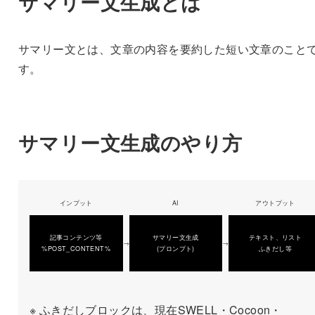
サマリー文生成とは
サマリー文とは、文章の内容を要約した短い文章のこと
す。
サマリー文生成のやり方
インプット
AI
アウトプット
記事コンテンツ等
サマリー文生成
テキスト、リスト
→
→
%POST_CONTENT%
(プロンプト)
ふきだし等
※ ふきだしブロックは、現在SWELL・Cocoon・